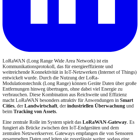
LoRaWAN (Long Range Wide Area Network) ist ein
Kommunikationsprotokoll, das für energieeffiziente und
weitreichende Konnektivität in IoT-Netzwerken (Internet of Things)
entwickelt wurde. Durch die Nutzung der LoRa-
Modulationstechnik (Long Range) können Geräte Daten über große
Entfernungen hinweg übertragen, ohne dabei viel Energie zu
verbrauchen. Diese Kombination aus Reichweite und Effizienz
macht LoRaWAN besonders attraktiv für Anwendungen in
Smart
Cities
, der
Landwirtschaft
, der
industriellen Überwachung
und
beim
Tracking von Assets
.
Eine zentrale Rolle im System spielt das
LoRaWAN-Gateway
. Es
fungiert als Brücke zwischen den IoT-Endgeräten und dem
zentralen Netzwerkserver. Gateways empfangen die von Sensoren
gesammelten Daten und leiten sie zuverlässig weiter, sodass eine