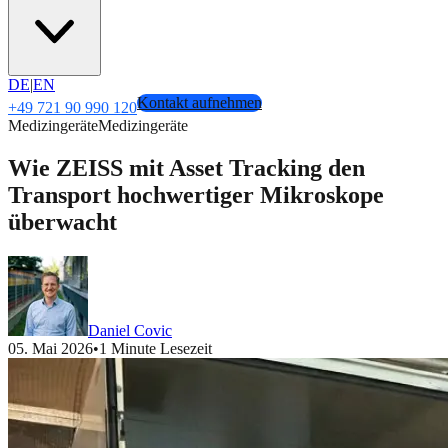
DE
|
EN
Kontakt aufnehmen
+49 721 90 990 120
Medizingeräte
Medizingeräte
Wie ZEISS mit Asset Tracking den
Transport hochwertiger Mikroskope
überwacht
Daniel Covic
05. Mai 2026
•
1 Minute Lesezeit